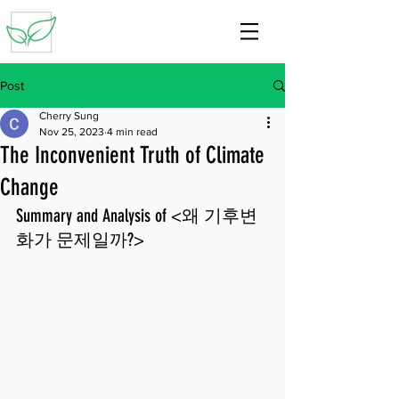
Post
Cherry Sung
Nov 25, 2023
4 min read
The Inconvenient Truth of Climate
Change
Summary and Analysis of <왜 기후변
화가 문제일까?>